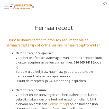
Overslaan
en
naar
de
inhoud
gaan
Herhaalrecept
U kunt herhaalrecepten telefonisch aanvragen via de
herhaalreceptenlijn of online via ons herhaalreceptformulier.
Herhaalrecept telefonisch
Voor het telefonisch aanvragen van herhaalrecepten kunt
u onze receptenlijn bellen via nummer:
020 665 1411
(optie
2)
Spreekt u duidelijk uw
naam, uw geboortedatum, uw
herhaalmedicatie en uw apotheek in.
U kunt de receptenlijn 24 uur per dag inspreken.
Herhaalrecept online
Voor het online aanvragen van herhaalrecepten kunt u
gebruik maken van ons herhaalreceptformulier. U klikt
hiervoor op het icoon
Herhaalrecept
op de homepagina.
U kunt het herhaalreceptformulier invullen en