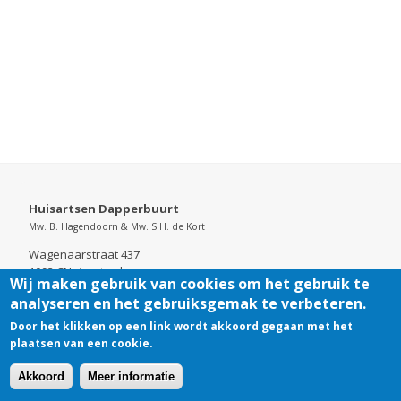
Huisartsen Dapperbuurt
Mw. B. Hagendoorn & Mw. S.H. de Kort
Wagenaarstraat 437
1093 CN Amsterdam
Wij maken gebruik van cookies om het gebruik te
Telefoon:
020 665 1411
analyseren en het gebruiksgemak te verbeteren.
KvK. 52737098
Door het klikken op een link wordt akkoord gegaan met het
plaatsen van een cookie.
Akkoord
Meer informatie
Cookies
Disclaimer
Footer-