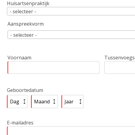
Huisartsenpraktijk
- selecteer -
Aanspreekvorm
Aanspreekvorm
- selecteer -
Personalia
Voornaam
Tussenvoegs
Geboortedatum
Geboortedatum:
Geboortedatum:
Geboortedatum:
Dag
Maand
Jaar
E-mailadres