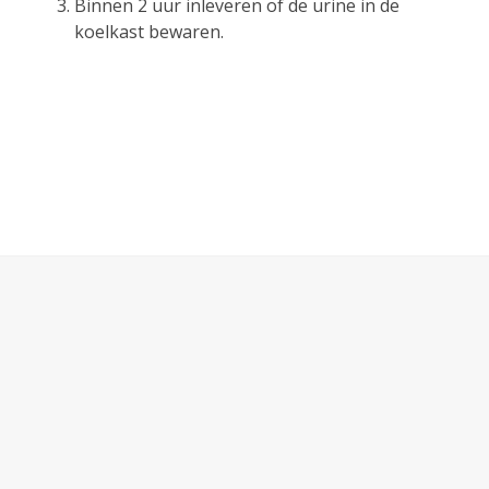
Binnen 2 uur inleveren of de urine in de
koelkast bewaren.
Huisartsen Dapperbuurt
Mw. B. Hagendoorn & Mw. S.H. de Kort
Wagenaarstraat 437
1093 CN Amsterdam
Telefoon:
020 665 1411